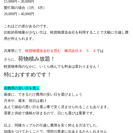
15,000円～30,000円
繁忙期の場合（3月、4月）
20,000円～40,000円
これほどの差があるのです。
比較的荷物量が少ない方は、軽貨物運送会社を利用することで大幅に引越し費
用が抑えられます。
兵庫県にて、
軽貨物運送会社を営む 株式会社Ａ．Ｃ．Ｅ
では
荷物積み放題！
さらに、
軽貨物車両のなかに、いくら積んでも料金は変わりません！
特におすすめです！
④費用の安い日を選ぶ
最後に、できるだけ費用の安い日を選びましょう
月末や、週末、祝日は避け
あえて縁起の悪い日を選ぶ事で安く済ませられることもあります。
需要と供給で価格が決まるので、日にち選びは重要です。
以上、同棲カップルの引越し費用を安く抑える方法でした。
知識をつけておくことで、理想の業者に出会えるかもしれません